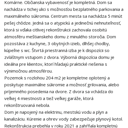
Komárne. Občianska vybavenosť je kompletná. Dom sa
nachádza v tichej ulici s možnosťou bezplatného parkovania a
maximálneho súkromia. Centrum mesta sa nachádza 5 minút
pešej chôdze. Jedná sa o atypickú a jedinečnú nehnuteľnosť,
ktorá si vďaka citlivej rekonštrukcii zachovala osobitú
atmosféru meštianskeho domu z minulého storočia. Dom
pozostáva z kuchyne, 3 obytných izieb, dlhšej chodby,
kúpeľne s wc. Štvrtá priestranná izba je k dispozícii so
zvláštnym vstupom z dvora. Výborná dispozícia domu je
ideálna pre klientov, ktorí hľadajú praktické riešenia s
výnimočnou atmosférou.
Pozemok s rozlohou 204 m2 je kompletne oplotený a
poskytuje maximálne súkromie a možnosť grilovania, alebo
príjemného posedenia na dvore. Z dvora sa vchádza do
veľkej 4 miestnosti a tiež veľkej garáže, ktorá
rekonštruovaná nebola.
Dom je napojený na elektrinu, mestskú vodu a plyn a
kanalizáciu. Kúrenie a ohrev vody zabezpečuje plynový kotol.
Rekonštrukcia prebehla v roku 2021 a zahŕňala kompletnú