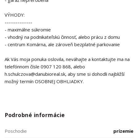
- garáž neprerobená
VÝHODY:
---------------
- maximálne súkromie
- vhodný na podnikateľskú činnosť, alebo prácu z domu
- centrum Komárna, ale zároveň bezplatné parkovanie
Ak Vás moja ponuka oslovila, neváhajte a kontaktujte ma na
telefónnom čísle 0907 120 868, alebo
h.schulczova@danubioreal.sk, aby sme si dohodli najbližší
možný termín OSOBNEJ OBHLIADKY.
Podrobné informácie
Poschodie
prízemie