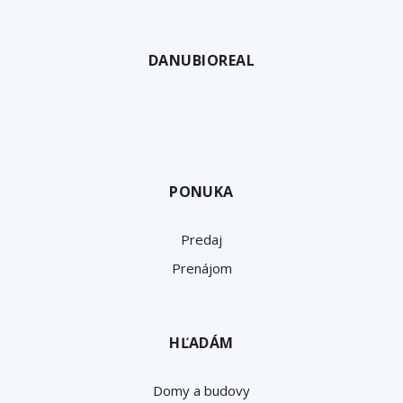
vhodného priestoru, ale s kontrolou zmlúv a
dohôd. Jej cenné rady sme ocenili hlavne pri
vyjednávaní jednotlivých zmluvných podmienok,
pri ktorých bolo dôležité, aby boli spokojné obe
zúčastnené strany. Ocenili sme aj jej flexibilitu,
ktorá bola pri našej vyťaženosti mimoriadne
prínosná.
Veronika B.
VŠETKY REFERENCIE