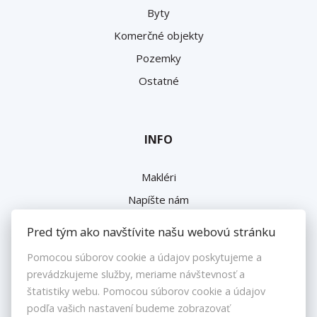
DANUBIOREAL
PONUKA
Predaj
Prenájom
Pred tým ako navštívite našu webovú stránku
HĽADÁM
Pomocou súborov cookie a údajov poskytujeme a
prevádzkujeme služby, meriame návštevnosť a
Domy a budovy
štatistiky webu. Pomocou súborov cookie a údajov
podľa vašich nastavení budeme zobrazovať
Byty