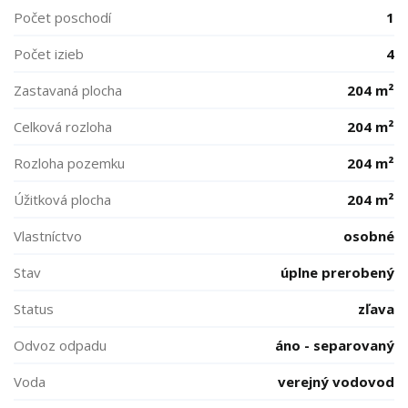
Počet poschodí
1
Počet izieb
4
Zastavaná plocha
204 m²
Celková rozloha
204 m²
Rozloha pozemku
204 m²
Úžitková plocha
204 m²
Vlastníctvo
osobné
Stav
úplne prerobený
Status
zľava
Odvoz odpadu
áno - separovaný
Voda
verejný vodovod