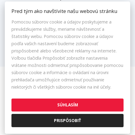
Kontakt
Pred tým ako navštívite našu webovú stránku
Pomocou súborov cookie a údajov poskytujeme a
prevádzkujeme služby, meriame návštevnosť a
Reklamačný poriadok
štatistiky webu. Pomocou súborov cookie a údajov
Ochrana osobných údajov
podľa vašich nastavení budeme zobrazovať
prispôsobené alebo všeobecné reklamy na internete.
Voľbou tlačidla Prispôsobiť zobrazíte nastavenia
vrátane možnosti odmietnuť prispôsobovanie pomocou
súborov cookie a informácie o ovládaní na úrovni
prehliadača umožňujúce odmietnuť používanie
© 2026 -
Danubioreal
niektorých či všetkých súborov cookie na iné účely.
Dunajský rad 154/16, Komárno 945 04, Tel.: +421 917 579 786, E-mail:
i.petrovicsova@danubioreal.sk
Nastavenie cookies
SÚHLASÍM
Prepnúť na verziu pre počítače
PRISPÔSOBIŤ