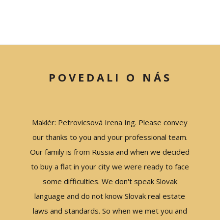
POVEDALI O NÁS
rena!!!
Maklér: Petrovicsová Irena Ing. Please convey
Ďakuje
 a ház
our thanks to you and your professional team.
najmä
ért,
Our family is from Russia and when we decided
nehn
 hogy
to buy a flat in your city we were ready to face
obojstra
papírból
some difficulties. We don't speak Slovak
nápo
égedet,
language and do not know Slovak real estate
admin
gy, csak
laws and standards. So when we met you and
proces