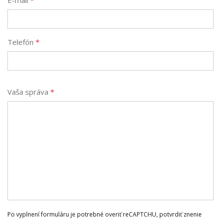
E-mail
*
Telefón
*
Vaša správa
*
Po vyplnení formuláru je potrebné overiť reCAPTCHU, potvrdiť znenie