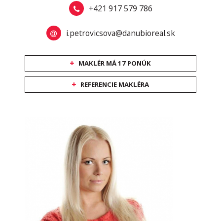
+421 917 579 786
i.petrovicsova@danubioreal.sk
MAKLÉR MÁ 17 PONÚK
REFERENCIE MAKLÉRA