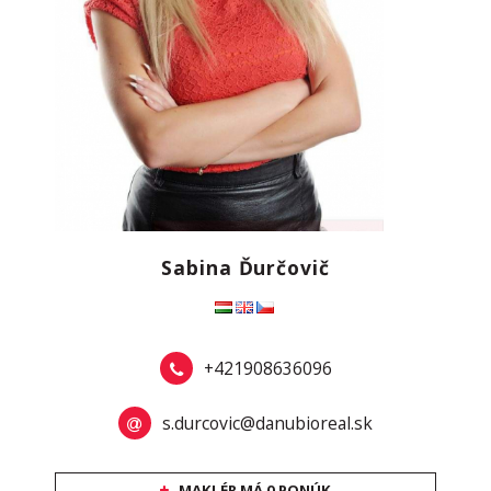
Sabina Ďurčovič
+421908636096
s.durcovic@danubioreal.sk
MAKLÉR MÁ 0 PONÚK