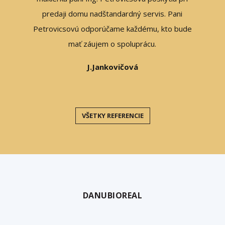
l by som
predaji domu nadštandardný servis. Pani
 všetky
Petrovicsovú odporúčame každému, kto bude
bdobie
mať záujem o spoluprácu.
ístup od
J.Jankovičová
rotokol
rajem ám
chov v
VŠETKY REFERENCIE
k.
DANUBIOREAL