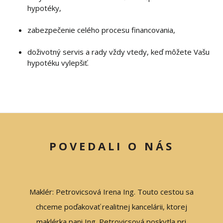
hypotéky,
zabezpečenie celého procesu financovania,
doživotný servis a rady vždy vtedy, keď môžete Vašu
hypotéku vylepšiť.
POVEDALI O NÁS
ani Ing.
Maklér: Petrovicsová Irena Ing. Touto cestou sa
M
a Vám
chceme poďakovať realitnej kancelárii, ktorej
Petrovi
 prístup
maklérka pani Ing. Petrovicsová poskytla pri
a ľahko