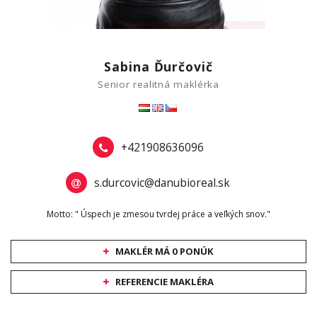
Sabina Ďurčovič
Senior realitná maklérka
+421908636096
s.durcovic@danubioreal.sk
Motto: " Úspech je zmesou tvrdej práce a veľkých snov."
MAKLÉR MÁ 0 PONÚK
REFERENCIE MAKLÉRA